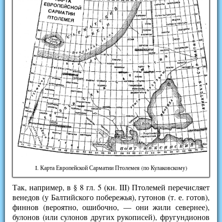
I. Карта Европейской Сарматии Птолемея (по Кулаковскому)
Так, например, в § 8 гл. 5 (кн. III) Птолемей перечисляет
венедов (у Балтийского побережья), гутонов (т. е. готов),
финнов (вероятно, ошибочно, — они жили севернее),
булонов (или сулонов других рукописей), фругундионов