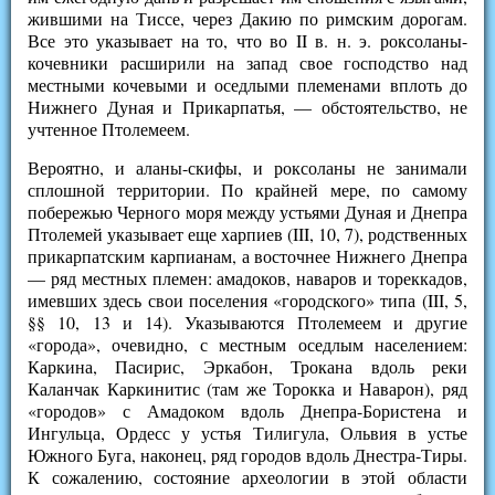
жившими на Тиссе, через Дакию по римским дорогам.
Все это указывает на то, что во II в. н. э. роксоланы-
кочевники расширили на запад свое господство над
местными кочевыми и оседлыми племенами вплоть до
Нижнего Дуная и Прикарпатья, — обстоятельство, не
учтенное Птолемеем.
Вероятно, и аланы-скифы, и роксоланы не занимали
сплошной территории. По крайней мере, по самому
побережью Черного моря между устьями Дуная и Днепра
Птолемей указывает еще харпиев (III, 10, 7), родственных
прикарпатским карпианам, а восточнее Нижнего Днепра
— ряд местных племен: амадоков, наваров и тореккадов,
имевших здесь свои поселения «городского» типа (III, 5,
§§ 10, 13 и 14). Указываются Птолемеем и другие
«города», очевидно, с местным оседлым населением:
Каркина, Пасирис, Эркабон, Трокана вдоль реки
Каланчак Каркинитис (там же Торокка и Наварон), ряд
«городов» с Амадоком вдоль Днепра-Бористена и
Ингульца, Ордесс у устья Тилигула, Ольвия в устье
Южного Буга, наконец, ряд городов вдоль Днестра-Тиры.
К сожалению, состояние археологии в этой области