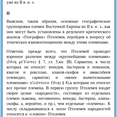
уже во II в. н. э.
II
Выяснив, таким образом, основные географические
группировки племен Восточной Европы во II в. н. э., как
они могут быть установлены в результате критического
анализа «Географии» Птолемея, перейдем к вопросу об
этнических взаимоотношениях между этими племенами.
Отметим, прежде всего, что Птолемей проводит
коренное различие между «крупнейшими племенами»
(ἔϑνη μέϒιστα) § 7, гл. 5,кн. III) Сарматии, к числу
которых он относит: венедов, бастернов и певкинов,
языгов и роксолан, аланов-скифов и амаксобиев
(очевидно, сарматов) и «менее значительными
племенами» (έλάττονα ἔϑνη) § 8),к которым он относит
все прочие племена. В первую группу Пто­лемея входят
скорее целые «народности», состоящие из отдельных
племен (каковы, несомненно, венеды, бастерны, аланы-
скифы, а, вероятно, и пр.), чем отдельные «племена». К
числу складывавшихся к эпохе Птолемея народностей
относятся и «словене» Птолемея.