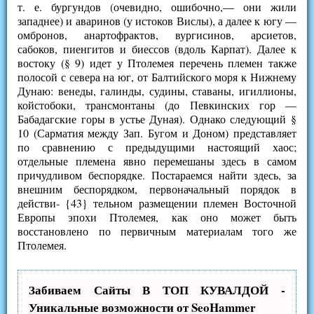
т. е. бургундов (очевидно, ошибочно,— они жили
западнее) и аваринов (у истоков Вислы), а далее к югу —
омбронов, анартофрактов, вургисинов, арсиетов,
сабоков, пиенгитов и биессов (вдоль Карпат). Далее к
востоку (§ 9) идет у Птолемея перечень племен также
полосой с севера на юг, от Балтийского моря к Нижнему
Дунаю: венеды, галинды, судины, ставаны, игиллионы,
койстобоки, трансмонтаны (до Певкинских гор —
Бабадагские горы в устье Дуная). Однако следующий §
10 (Сарматия между Зап. Бугом и Доном) представляет
по сравнению с предыдущими настоящий хаос;
отдельные племена явно перемешаны здесь в самом
причудливом беспорядке. Постараемся найти здесь, за
внешним беспорядком, первоначальный порядок в
действи- {43} тельном размещении племен Восточной
Европы эпохи Птолемея, как оно может быть
восстановлено по первичным материалам того же
Птолемея.
Забиваем Сайты В ТОП КУВАЛДОЙ -
Уникальные возможности от SeoHammer