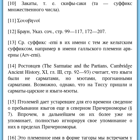
[10] Закаты, т. e. скифы-саки (та — суффикс
множественного числа).
[11] Σουοβηνοί
[12] Браун, Указ. соч., стр. 99—117, 172—207.
[13] Ср. суффикс -erni в их имени с тем же кельтским
суффиксом, например в имени галльского племени арв-
ерны (Arv-erni).
[14] Ростовцев (The Sarmatae and the Partians, Cambridge
Ancient History, XI, гл. III, стр. 92—93) считает, что языги
были не сарматами, но мэотами, прогнанными
сарматами. Возможно, однако, что на Тиссу пришли и
сарматы-царские и языги-мэоты.
[15] Птолемей дает устаревшее для его времени сведение
о пребывании языгов еще в северном Причерноморье (§
7). Впрочем, в дальнейшем он их более уже не
упоминает, полностью игнорируя свое упоминание о
них в пределах Причерноморья.
[16] Это племенное имя в форме тагоры мы встречаем у