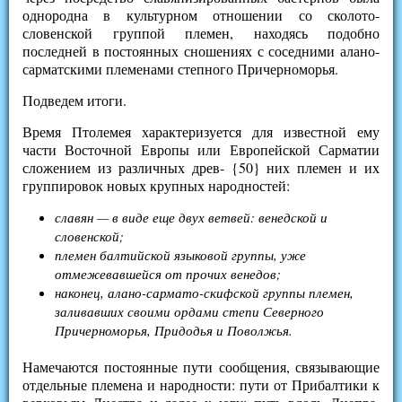
однородна в культурном отношении со сколото-
словенской группой племен, находясь подобно
последней в постоянных сношениях с соседними алано-
сарматскими племенами степного Причерноморья.
Подведем итоги.
Время Птолемея характеризуется для известной ему
части Восточной Европы или Европейской Сарматии
сложением из различных древ- {50} них племен и их
группировок новых крупных народностей:
славян — в виде еще двух ветвей: венедской и
словенской;
племен балтийской языковой группы, уже
отмежевавшейся от прочих венедов;
наконец, алано-сармато-скифской группы племен,
заливавших своими ордами степи Северного
Причерноморья, Придодья и Поволжья.
Намечаются постоянные пути сообщения, связывающие
отдельные племена и народности: пути от Прибалтики к