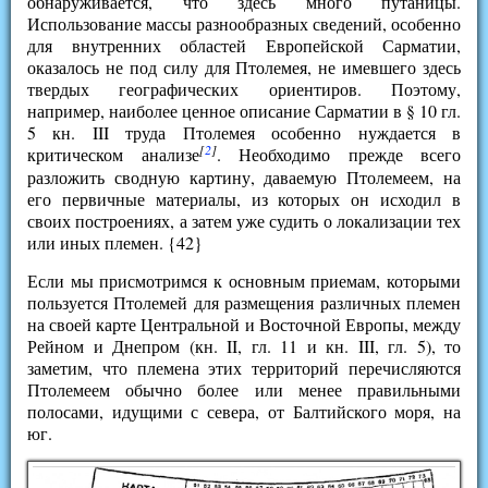
обнаруживается, что здесь много путаницы.
Использование массы разнообразных сведений, особенно
для внутренних областей Европейской Сарматии,
оказалось не под силу для Птолемея, не имевшего здесь
твердых географических ориентиров. Поэтому,
например, наиболее ценное описание Сарматии в § 10 гл.
5 кн. III труда Птолемея особенно нуждается в
[
2
]
критическом анализе
. Необходимо прежде всего
разложить сводную картину, даваемую Птолемеем, на
его первичные материалы, из которых он исходил в
своих построениях, а затем уже судить о локализации тех
или иных племен. {42}
Если мы присмотримся к основным приемам, которыми
пользуется Птолемей для размещения различных племен
на своей карте Центральной и Восточной Европы, между
Рейном и Днепром (кн. II, гл. 11 и кн. III, гл. 5), то
заметим, что племена этих территорий перечисляются
Птолемеем обычно более или менее правильными
полосами, идущими с севера, от Балтийского моря, на
юг.