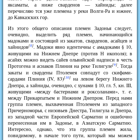
яксаматы, а ниже сварденов — хайниды; далее
перечисляю тся уже племена у реки Волги-Ра и южнее,
до Кавказских гор.
Из этого общего описания племен Задонья следует,
очевидно, выделить ряд племен, начинающийся
мадоками и состоящий из закатов, сварденов, асайцев и
[
8
]
хайнидов
. Мадоки явно идентичны с амадоками § 10,
живущими на Нижнем Днепре (против Н икополя); в
асайях можно видеть сайев ольвийской надписи в честь
[
9
]
Протогена и асиаков Плиния на реке Тилигуле
. Тогда
закаты и свардены Птолемея совпадут со скифами-
[
10
]
сардами Плиния (IV, 83)
на левом берегу Нижнего
Днепра, а хайниды, очевидно, с хунами § 10, гл. 5, кн. III,
живущими «между бастернами и роксоланами», т. е.
между Прикарпатьем и Нижним Днепром. Перед нами
группа племен, выхваченная Птолемеем из западного
Причерноморья, с низовьев Днестра, Тилигула и Днепра,
из западной части Европейской Сарматии и ошибочно
перенесенная им в Задонье, в Азиатскую Сарматию.
Интересно, однако, что эта группа племен жила,
повидимому, в начале того пути, который мы можем