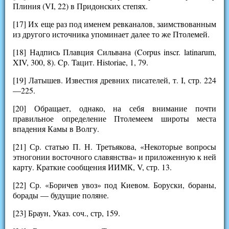
Плиния (VI, 22) в Придонских степях.
[17] Их еще раз под именем ревканалов, заимствованным
из другого источника упоминает далее то же Птолемей.
[18] Надпись Плавция Сильвана (Corpus inscr. latinarum,
XIV, 300, 8). Cp. Taцит. Historiae, 1, 79.
[19] Латышев. Известия древних писателей, т. I, стр. 224
—225.
[20] Обращает, однако, на себя внимание почти
правильное определение Птолемеем широты места
впадения Камы в Волгу.
[21] Ср. статью П. Н. Третьякова, «Некоторые вопросы
этногонии восточного славянства» и приложенную к ней
карту. Краткие сообщения ИИМК, V, стр. 13.
[22] Ср. «Боричев увоз» под Киевом. Боруски, бораны,
борады — будущие поляне.
[23] Браун, Указ. соч., стр, 159.