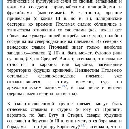
этнические и культурные связи со своими западными и
южными соседями, придунайскими иллирийцами и
фракийцами (дако-гетами). В частности, древние
пришельцы (с конца III в. до н. э.), иллирийские
бастерны ко времени Птолемея сильно сблизились в
этническом отношении со словенами (как показывает
общая им культура полей погребальных урн), подобно
соседним им севернодакийским племенам. Из северных
венедских славян Птолемей знает только наиболее
западных—вельтов (§ 10) и, быть может, булонов (или
сулонов, § 8, по Средней Висле); возможно, что сюда же
относятся и карбоны или карвоны, заселяющие
территорию будущих кривичей. Неизвестны Птолемею
остальные славяно-венедские племена, уже
складывавшиеся к этому времени, судя по
[
21
]
археологическим данным
, в том числе и вятичи
(дериват имени венеты или венты).
К сколото-словенской группе племен могут быть
отнесены: ставаны и стурны (к югу от Припяти,
вероятно, по Зап. Бугу и Стыри), савары (будущие
северяне) и боруски (в III в. они именуются боранами и
[
22
]
борадами — по Днепру-Бористену)
; возможно, что и