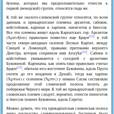
булоны, которых мы предположительно отнесли к
первой (венедской) группе, относятся сюда же.
К той же сколото-словенской группе относятся, по всем
данным, и прикарпатские племена: арсиетов, сабоков,
койстобоков, карпиан и харпиев, пиенгитов и биессов.
Все эти племена живут вдоль Карпатских гор. Арсиетов
[
23
]
(Ἀρσυῆται) правильно поместил еще Браун
в той
части северо-западных склонов Лесных Карпат, между
Свицей и Ломницей, правыми притоками верхнего
[
24
]
Днестра, которая сохранила имя Arszyka
. Сабоки и
койстобоки увязываются с соседней с арсиетами
Буковиной. Карпианы, как опять-таки правильно считал
[
25
]
Браун
, обитали юго-восточнее Буковины, вдоль Прута
(почти до его впадения в Дунай), тогда как харпии
(Ἅρπιοι) с селением (Ἅρπις) у лимана Сасик составляли
продолжение этой словенской полосы вплоть до
побережья Черного моря. К той же прикарпатской группе
словенских племен следует, вероятно, отнести пиенгитов
и биессов (южнее Буковины, вдоль Серета).
Можно думать, что эта прикарпатская словенская полоса
через посредство славянизированных бастернов была