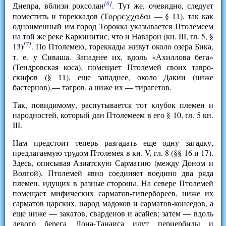
[
6
]
Днепра, вблизи роксолан
. Тут же, очевидно, следует
поместить и тореккадов (Τορρεχχαδαι — § 11), так как
одноименный им город Торокка указывается Птолемеем
на той же реке Каркинитис, что и Наварон (кн. III, гл. 5, §
[
7
]
13)
. По Птолемею, тореккады живут около озера Бика,
т. е. у Сиваша. Западнее их, вдоль «Ахиллова бега»
(Тендровская коса), помещает Птолемей своих тавро-
скифов (§ 11), еще западнее, около Дакии (ниже
бастернов),— тагров, а ниже их — тирагетов.
Так, повидимому, распутывается тот клубок племен и
народностей, который дан Птолемеем в его § 10, гл. 5 кн.
III.
Нам предстоит теперь разгадать еще одну загадку,
предлагаемую трудом Птолемея в кн. V, гл. 8 (§§ 16 и 17).
Здесь, описывая Азиатскую Сарматию (между Доном и
Волгой), Птолемей явно соединяет воедино два ряда
племен, идущих в разные стороны. На севере Птолемей
помещает мифических сарматов-гипербореев, ниже их
сарматов царских, народ мадоков и сарматов-конеедов, а
еще ниже — закатов, сварденов и асайев; затем — вдоль
левого берега Дона-Танаиса идут периербиды и