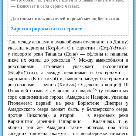
— Включает в себя сервис чаевых.
Для новых пользователей первый месяц бесплатно.
Зарегистрироваться в сервисе
Так, между аланами и амаксобиями (очевидно, по Донцу)
указаны карионы (Καρίωνες) и саргатии , (Σαρϒάτιοι) ;
у поворота реки Танаиса (Дона) — офлоны и танаиты,
[
4
]
ниже их осилы до роксолан
. Между амаксобиями и
роксоланами Птолемей указывает эксобигитов
(Εξωβυϒίται), а между певкинами и бастернами —
карпианов (Καρπιανοί) и, наконец, между бастернами и
роксоланами — хунов (Χούνοι) Отдельно в конце § 10
[
5
]
Птолемей называет амадоков и наваров
(у соименных
гор); одноименные города, Амадока и Наварон, указаны
Птолемеем: первый на реке Бористене (Днепре) у
Амадокского озера (может быть, у Белозерского озера,
против Никополя), а второй — в верховьях реки
Каркинитис (древний Гипарикис — Каланчак), т. е.
вблизи той же Амадоки; таким образом, оба этих
соседних племена окажутся на левобережье нижнего