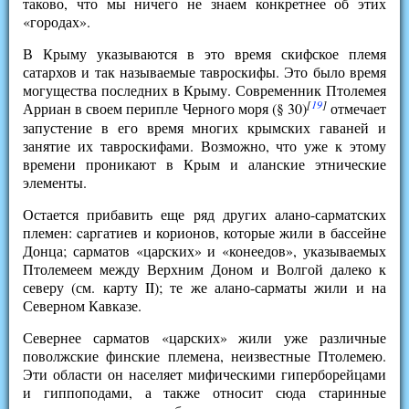
таково, что мы ничего не знаем конкретнее об этих
«городах».
В Крыму указываются в это время скифское племя
сатархов и так называемые тавроскифы. Это было время
могущества последних в Крыму. Современник Птолемея
[
19
]
Арриан в своем перипле Черного моря (§ 30)
отмечает
запустение в его время многих крымских гаваней и
занятие их тавроскифами. Возможно, что уже к этому
времени проникают в Крым и аланские этнические
элементы.
Остается прибавить еще ряд других алано-сарматских
племен: capгатиев и корионов, которые жили в бассейне
Донца; сарматов «царских» и «конеедов», указываемых
Птолемеем между Верхним Доном и Волгой далеко к
северу (см. карту II); те же алано-сарматы жили и на
Северном Кавказе.
Севернее сарматов «царских» жили уже различные
поволжские финские племена, неизвестные Птолемею.
Эти области он населяет мифическими гиперборейцами
и гиппоподами, а также относит сюда старинные