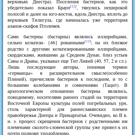
верховьях Днестра). Поселения бастернов, как это
[
12
]
убедительно показал Браун
, тянулись неширокой
полосой и далее на юго-восток, вдоль Днестра, вплоть до
верховьев Тилигула, где начиналась уже территория
аланов-скифов Птолемея.
Сами бастерны (бастарны) являлись иллирийцами,
[
13
]
сильно кельтизи- {46} рованными
; на их близкое
родство с другими кельтизированными иллирийцами,
скордисками, жившими да Среднем Дунае, близ устьев
Савы и Дравы, указывал еще Тит Ливий (40, 57, 2 и сл.).
Лишь последующие авторы, понимая термин
«германцы» в расширительном смысле(особенно
Плиний), причисляли бастернов к последним, и то с
большими колебаниями и сомнениями (Тацит). В
археологическом отношении бастерны являлись,
повидимому, носителями ранних стадий на территории
Восточной Европы культуры полей погребальных урн,
столь характерной для раннеславянских племен
правобережья Днепра и Прикарпатья. Очевидно, ко II в.
н. э. процесс скрещения бастернов с родственными им
племенами сколото-словенской группы уже привел к их
почти полному уподоблению.