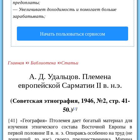
предоплаты;
—
Увеличивает доходимость и помогает больше
зарабатывать;
Начать пользоваться сервисом
Главная
Библиотека
Статьи
А. Д. Удальцов. Племена
европейской Cарматии II в. н.э.
(Советская этнография, 1946, №2, стр. 41-
50.)
[
1
]
{41} «География» Птолемея дает богатый материал для
изучения этнического состава Восточной Европы в
первой половине II в. н. э. Опираясь особенно на труд (не
дошедший до нас) своего предшественника, Марина