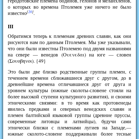
геродотовские племена бодинов, гелонов и меланхленов,
о которых во времена Птолемея уже ничего не было
[
20
]
известно
.
III
Обратимся теперь к племенам древних славян, как они
рисуются нам по данным Птолемея. Мы уже указывали,
что они были известны Птолемею под двумя названиями
на севере — венедов (Ουενεδαι) на юге — словен
(Σουοβηνοι). {49}
Это были две близко родственные группы племен, с
течением времени сближавшиеся друг с другом, до в
древнейшие времена отличавшиеся друг от друга и
уровнем культуры (южные сколоты-словене стояли на
более высокой ступени культурного развития), и своими
этническими связями: в то время как протовенеды
явились предками и северных венедских славян и
племен балтийской языковой группы (древние пруссы,
современные литовцы и латвийцы), будучи сами
этнически близки с племенами лугиев на Западе,—
южные сколото-словене поддерживали более тесные