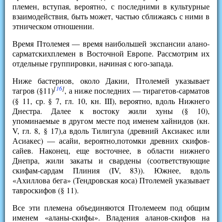
племен, вступая, вероятно, с последними в культурные
взаимодействия, быть может, частью сближаясь с ними в
этническом отношении.
Время Птолемея — время наибольшей экспансии алано-
сарматскихплемен в Восточной Европе. Рассмотрим их
отдельные группировки, начиная с юго-запада.
Ниже бастернов, около Дакии, Птолемей указывает
[
16
]
тагров (§11)
, а ниже последних — тирагетов-сарматов
(§ 11, ср. § 7, гл. 10, кн. III), вероятно, вдоль Нижнего
Днестра. Далее к востоку жили хуны (§ 10),
упоминаемые в другом месте под именем хайнидов (кн.
V, гл. 8, § 17),а вдоль Тилигула (древний Аксиакес или
Асиакес) — асайи, вероятно,потомки древних скифов-
сайев. Наконец, еще восточнее, в области нижнего
Днепра, жили закаты и свардены (соответствующие
скифам-сардам Плиния (IV, 83)). Южнее, вдоль
«Ахиллова бега» (Тендровская коса) Птолемей указывает
тавроскифов (§ 11).
Все эти племена объединяются Птолемеем под общим
именем «аланы-скифы». Владения аланов-скифов на