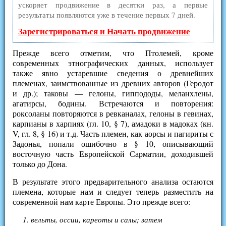
ускоряет продвижение в десятки раз, а первые
результаты появляются уже в течение первых 7 дней.
Зарегистрироваться и Начать продвижение
Прежде всего отметим, что Птолемей, кроме
современных этнографических данных, использует
также явно устаревшие сведения о древнейших
племенах, заимствованные из древних авторов (Геродот
и др.); таковы — гелоны, гиппододы, меланхлены,
агатирсы, бодины. Встречаются и повторения:
роксоланы повторяются в ревканалах, гелоны в гевинах,
карпианы в харпиях (гл. 10, § 7), амадоки в мадоках (кн.
V, гл. 8, § 16) и т.д. Часть племен, как аорсы и пагириты с
Задонья, попали ошибочно в § 10, описывающий
восточную часть Европейской Сарматии, доходившей
только до Дона.
В результате этого предварительного анализа остаются
племена, которые нам и следует теперь разместить на
современной нам карте Европы. Это прежде всего:
вельты, оссии, кареоты и салы; затем