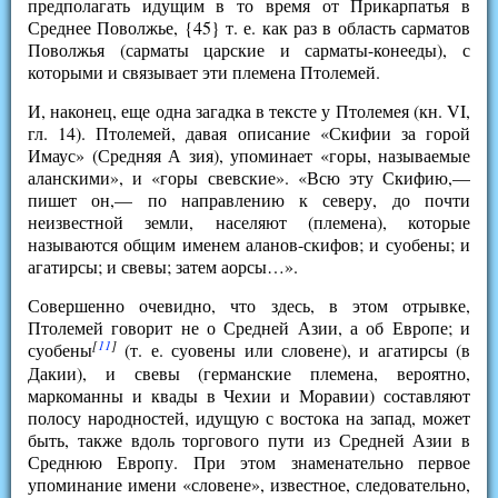
предполагать идущим в то время от Прикарпатья в
Среднее Поволжье, {45} т. е. как раз в область сарматов
Поволжья (сарматы царские и сарматы-конееды), с
которыми и связывает эти племена Птолемей.
И, наконец, еще одна загадка в тексте у Птолемея (кн. VI,
гл. 14). Птолемей, давая описание «Скифии за горой
Имаус» (Средняя А зия), упоминает «горы, называемые
аланскими», и «горы свевские». «Всю эту Скифию,—
пишет он,— по направлению к северу, до почти
неизвестной земли, населяют (племена), которые
называются общим именем аланов-скифов; и суобены; и
агатирсы; и свевы; затем аорсы…».
Совершенно очевидно, что здесь, в этом отрывке,
Птолемей говорит не о Средней Азии, а об Европе; и
[
11
]
суобены
(т. е. суовены или словене), и агатирсы (в
Дакии), и свевы (германские племена, вероятно,
маркоманны и квады в Чехии и Моравии) составляют
полосу народностей, идущую с востока на запад, может
быть, также вдоль торгового пути из Средней Азии в
Среднюю Европу. При этом знаменательно первое
упоминание имени «словене», известное, следовательно,