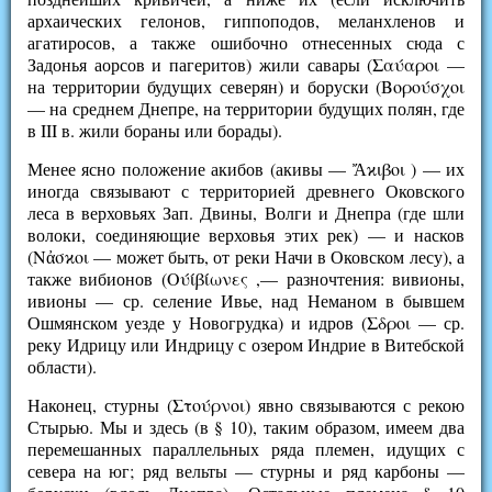
архаических гелонов, гиппоподов, меланхленов и
агатиросов, а также ошибочно отнесенных сюда с
Задонья аорсов и пагеритов) жили савары (Σαύαροι —
на территории будущих северян) и боруски (Βορούσχοι
— на среднем Днепре, на территории будущих полян, где
в III в. жили бораны или борады).
Менее ясно положение акибов (акивы — Ἄϰιβοι ) — их
иногда связывают с территорией древнего Оковского
леса в верховьях Зап. Двины, Волги и Днепра (где шли
волоки, соединяющие верховья этих рек) — и насков
(Νἀσϰοι — может быть, от реки Начи в Оковском лесу), а
также вибионов (Ούίβίωνες ,— разночтения: вивионы,
ивионы — ср. селение Ивье, над Неманом в бывшем
Ошмянском уезде у Новогрудка) и идров (Σδροι — ср.
реку Идрицу или Индрицу с озером Индрие в Витебской
области).
Наконец, стурны (Στούρνοι) явно связываются с рекою
Стырью. Мы и здесь (в § 10), таким образом, имеем два
перемешанных параллельных ряда племен, идущих с
севера на юг; ряд вельты — стурны и ряд карбоны —