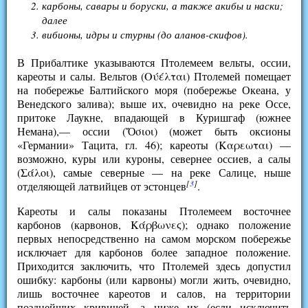
карбоны, савары и боруски, а также акибы и наски;
далее
вибионы, идры и стурны (до аланов-скифов).
В Прибалтике указываются Птолемеем вельты, оссии,
кареоты и салы. Вельтов (Ούέλται) Птолемей помещает
на побережье Балтийского моря (побережье Океана, у
Венедского залива); выше их, очевидно на реке Оссе,
притоке Лаукне, впадающей в Куришгаф (южнее
Немана),— оссии (Ὄσιοι) (может быть оксионы
«Германии» Тацита, гл. 46); кареоты (Καρεωται) —
возможно, куры или куроны, севернее оссиев, а салы
(Σάλοι), самые северные — на реке Салице, ныше
[
3
]
отделяющей латвийцев от эстонцев
.
Кареоты и салы показаны Птолемеем восточнее
карбонов (карвонов, Κάρβωνεϛ); однако положение
первых непосредственно на самом морском побережье
исключает для карбонов более западное положение.
Приходится заключить, что Птолемей здесь допустил
ошибку: карбоны (или карвоны) могли жить, очевидно,
лишь восточнее кареотов и салов, на территории
позднейших кривичей, а ниже их (если исключить