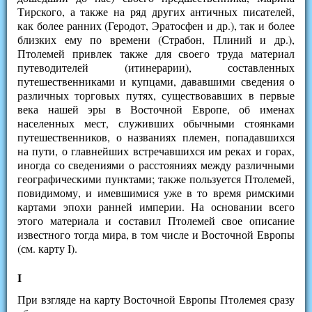
Тирского, а также на ряд других античных писателей,
как более ранних (Геродот, Эратосфен и др.), так и более
близких ему по времени (Страбон, Плиний и др.),
Птолемей привлек также для своего труда материал
путеводителей (итинерарии), составленных
путешественниками и купцами, дававшими сведения о
различных торговых путях, существовавших в первые
века нашей эры в Восточной Европе, об именах
населенных мест, служивших обычными стоянками
путешественников, о названиях племен, попадавшихся
на пути, о главнейших встречавшихся им реках и горах,
иногда со сведениями о расстояниях между различными
географическими пунктами; также пользуется Птолемей,
повидимому, и имевшимися уже в то время римскими
картами эпохи ранней империи. На основании всего
этого материала и составил Птолемей свое описание
известного тогда мира, в том числе и Восточной Европы
(см. карту I).
I
При взгляде на карту Восточной Европы Птолемея сразу