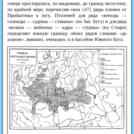
севере простирались, по-видимому, до границ лесостепи;
по крайней мере, перечисляя свои {47} ряды племен от
Прибалтики к югу, Птолемей для ряда «венеды —
галинды — судины — ставаны» (по Зап. Бугу) и для ряда
«вельты — вибионы — идры — стурны» (по Стыри)
определяет южную границу обоих рядов словами «до
аланов», живших, очевидно, и в бассейне Южного Буга.