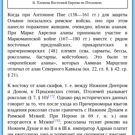
II. Племена Восточной Европы по Птоломею.
Когда при Антонине Пие (138—161 гг.) для защиты
Ольвии посылалось римское войско, оно при этом
нанесло поражение жившим, очевидно, вблизи аланам.
При Марке Аврелии аланы принимали участие в
Маркоманнской войне (167—180 гг.) вместе с рядом
восточных придунайских, прикарпатских и
причерноморских {48} племен (озы, сарматы, бессы,
роксоланы, бастарны, койстобоки). Это были те
«европейские аланы», которых Аммиан Марцелин
отличал от алан Северного Кавказа (кн. 22, гл. 8, § 42; ср.
§ 21).
К востоку от алан-скифов, т. е. между Нижним Днепром
и Доном, в Приазовских степях, Птолемей указывает
[
17
]
роксолан (§ 7, § 10)
. Однако ряд исторических данных
говорит за то, что после ухода из Причерноморья языгов
владения роксолан стали граничить с Нижним Дунаем и
Римской Мэзией. При Нероне (в 69 г. н. э.) они
[
18
]
вторгаются в Мэзию
; роксоланы теснят римлян на
Нижнем Дунае и во II и в III в. император Адриан платит
им ежегодную дань и разрешает им сношения с языгами,