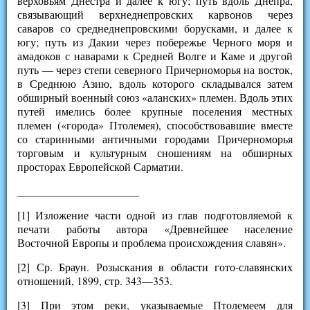
верховьям Днестра и далее к югу; путь вдоль Днепра,
связывающий верхнеднепровских карвонов через
саваров со среднеднепровскими борусками, и далее к
югу; путь из Дакии через побережье Черного моря и
амадоков с наварами к Средней Волге и Каме и другой
путь — через степи северного Причерноморья на восток,
в Среднюю Азию, вдоль которого складывался затем
обширный военный союз «аланских» племен. Вдоль этих
путей имелись более крупные поселения местных
племен («города» Птолемея), способствовавшие вместе
со старинными античными городами Причерноморья
торговым и культурным сношениям на обширных
просторах Европейской Сарматии.
______________________
[1] Изложение части одной из глав подготовляемой к
печати работы автора «Древнейшее население
Восточной Европы и проблема происхождения славян».
[2] Ср. Браун. Розыскания в области гото-славянских
отношений, 1899, стр. 343—353.
[3] При этом реки, указываемые Птолемеем для