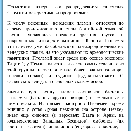
Посмотрим теперь, как распределяются «племена»
Сарматии между этими «народностями».
К числу исконных «венедских племен» относятся по
своему проис­хождению племена балтийской языковой
группы, являвшиеся предками древних пруссов и
современных литовцев и латвийцев. К эпохе Птолемея
эти племена уже обособились от близкородственных им
венедских славян, на что указывают их археологические
памятники. Птолемей знает среди них оссиев (оксионы
Тацита?) у Немана, кареотов и салов, самых северных из
этой группы племен, а также более южных галиндов
(предки голяди) и судинов (судавиты-ятвяги). О
славянских венедах и о словенах скажем особо.
Значительную группу племен составляли бастерны
Птолемея (бастарны других авторов) и смешанные с
ними кельты. Из племен бастернов Птолемей, кроме
живших у устья Дуная певкинов (на острове Певке),
знает еще сидонов (в верховьях Ваага и Арвы, на
южныхсклонах Западных Бескидов), омбронов (их
восточные соседи), игиллионов (еще далее к востоку, в