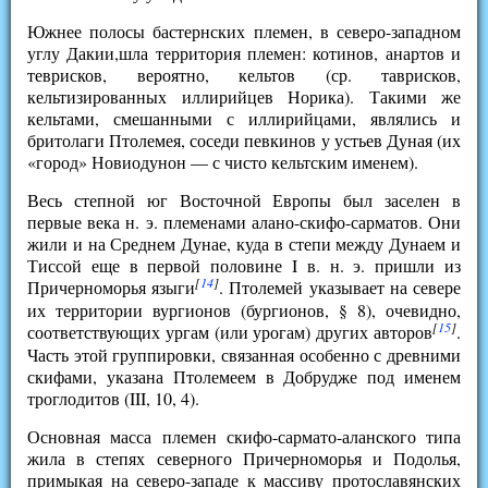
Южнее полосы бастернских племен, в северо-западном
углу Дакии,шла территория племен: котинов, анартов и
теврисков, вероятно, кельтов (ср. таврисков,
кельтизированных иллирийцев Норика). Такими же
кельтами, смешанными с иллирийцами, являлись и
бритолаги Птолемея, соседи певкинов у устьев Дуная (их
«город» Новиодунон — с чисто кельтским именем).
Весь степной юг Восточной Европы был заселен в
первые века н. э. племенами алано-скифо-сарматов. Они
жили и на Среднем Дунае, куда в степи между Дунаем и
Тиссой еще в первой половине I в. н. э. пришли из
[
14
]
Причерноморья языги
. Птолемей указывает на севере
их территории вургионов (бургионов, § 8), очевидно,
[
15
]
соответствующих ургам (или урогам) других авторов
.
Часть этой группировки, связанная особенно с древними
скифами, указана Птолемеем в Добрудже под именем
троглодитов (III, 10, 4).
Основная масса племен скифо-сармато-аланского типа
жила в степях северного Причерноморья и Подолья,
примыкая на северо-западе к массиву протославянских