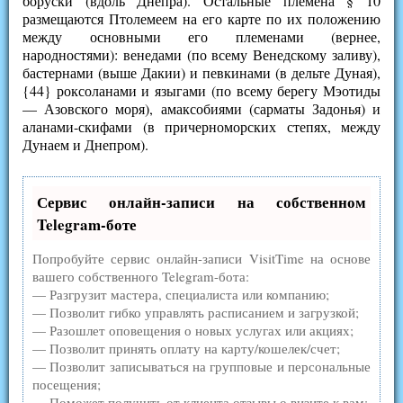
боруски (вдоль Днепра). Остальные племена § 10
размещаются Птолемеем на его карте по их положению
между основными его племенами (вернее,
народностями): венедами (по всему Венедскому заливу),
бастернами (выше Дакии) и певкинами (в дельте Дуная),
{44} роксоланами и языгами (по всему берегу Мэотиды
— Азовского моря), амаксобиями (сарматы Задонья) и
аланами-скифами (в причерноморских степях, между
Дунаем и Днепром).
Сервис онлайн-записи на собственном
Telegram-боте
Попробуйте сервис онлайн-записи VisitTime на основе
вашего собственного Telegram-бота:
— Разгрузит мастера, специалиста или компанию;
— Позволит гибко управлять расписанием и загрузкой;
— Разошлет оповещения о новых услугах или акциях;
— Позволит принять оплату на карту/кошелек/счет;
— Позволит записываться на групповые и персональные
посещения;
— Поможет получить от клиента отзывы о визите к вам;