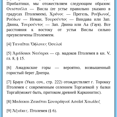
Прибалтики, мы отожествляем следующим образом:
Ουιστούλα — Висла (ее устье правильно указано в
градусах Птолемеем), Χρόνος — Прегель, Ρούβωνοζ,
Ρούδων — Неман, Τουρούντος — Виндава или Зап.
Двина, Τουρούντος — Зап. Двина или Аа (Гауя). Все
расстояния к востоку от устья Вислы сильно
преувеличены Птолемеем.
[4] Ταναῖται Ὄϕλονες Ὀσυλοί
[5] Ἀμάδοϰοι Ναύαροι — ср. мадоков Птолемея в кн. V,
гл. 8, § 15.
[6] Амадокские горы — вероятно, возвышенный
гористый берег Днепра.
[7] Браун (Указ. соч., стр. 222) отождествляет г. Торокку
Птолемея с современным селением Торгаевкой у балки
Торгай(может быть, притоком древней Каркинитис).
[8] Μαδαϰαι Ζαϰάται Σουαρδηνοί Ασαῖοί Χαωίδεζ
[9] Ἀξιάϰες. Птолемея (§ 6).