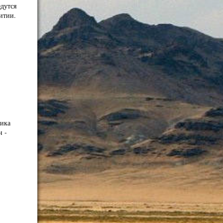
дутся
итии.
тика
н -