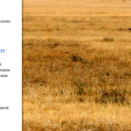
основа
XIV
й
стории
иков.
адизм