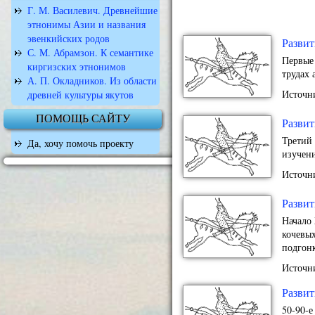
Г. М. Василевич. Древнейшие
этнонимы Азии и названия
эвенкийских родов
Развит
С. М. Абрамзон. К семантике
Первые 
киргизских этнонимов
трудах 
А. П. Окладников. Из области
Источн
древней культуры якутов
ПОМОЩЬ САЙТУ
Развит
Третий 
Да, хочу помочь проекту
изучени
Источн
Развит
Начало 
кочевых
подгонк
Источн
Развит
50-90-е