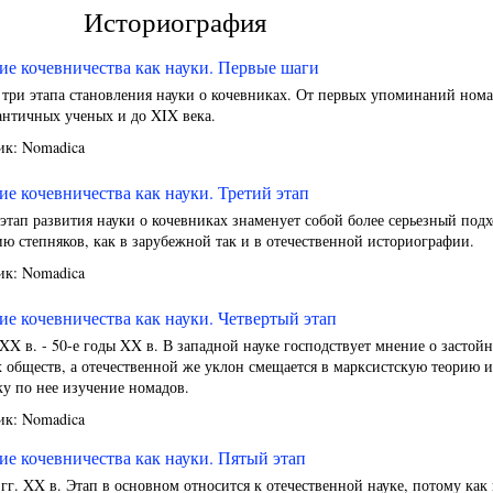
Историография
ие кочевничества как науки. Первые шаги
три этапа становления науки о кочевниках. От первых упоминаний нома
античных ученых и до XIX века.
ик: Nomadica
ие кочевничества как науки. Третий этап
этап развития науки о кочевниках знаменует собой более серьезный подх
ю степняков, как в зарубежной так и в отечественной историографии.
ик: Nomadica
ие кочевничества как науки. Четвертый этап
XX в. - 50-е годы XX в. В западной науке господствует мнение о застой
 обществ, а отечественной же уклон смещается в марксистскую теорию и
у по нее изучение номадов.
ик: Nomadica
ие кочевничества как науки. Пятый этап
 гг. XX в. Этап в основном относится к отечественной науке, потому как