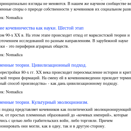
принципиально взгляды не меняются. В нашем же научном сообществе ве
енные споры о природе собственности у кочевников их социальном разв
ик: Nomadica
ие кочевничества как науки. Шестой этап
ом 90-х XX в. На этом этапе происходит отход от марксистской теории и
доточением исследований по разным направлениям. В зарубежной науке
ки - это периферия аграрных обществ.
ик: Nomadica
менные теории. Цивилизационный подход.
ерестройки 80-х гг. XX века происходит переосмысление истории и кри
кой теории формаций. На смену ей в кочевниковедении приходит терми
ный способ производства» - как дань цивилизационному подходу.
ик: Nomadica
менные теории. Культурный эволюционизм.
 подход представляет кочевников как политический эволюционирующий
зм, от простых племенных образований до «кочевых империй», которые
лись с целью либо грабительских войн, либо торговли. Причем
онировать они могли, как в одну, так и в другую сторону.