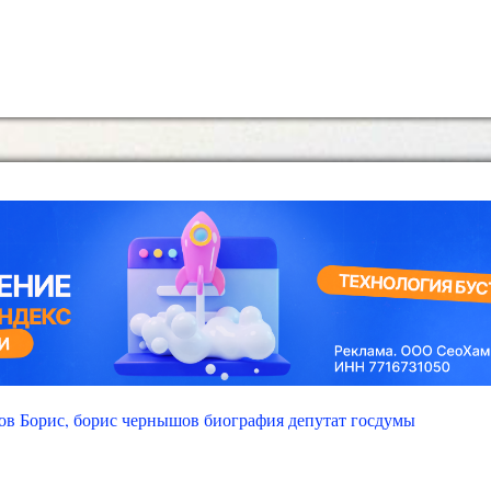
в Борис, борис чернышов биография депутат госдумы