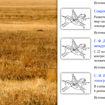
Источн
Совре
Развити
мир-сис
земледе
Источн
Г. Ф. 
междун
С 22 п
конгрес
человеч
Источни
С. И. 
этногр
В стат
в разны
Источни