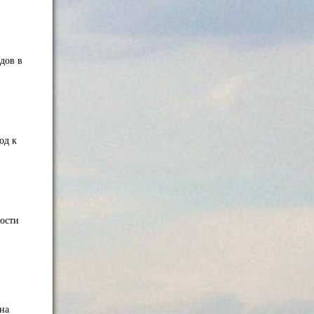
дов в
од к
ности
 на