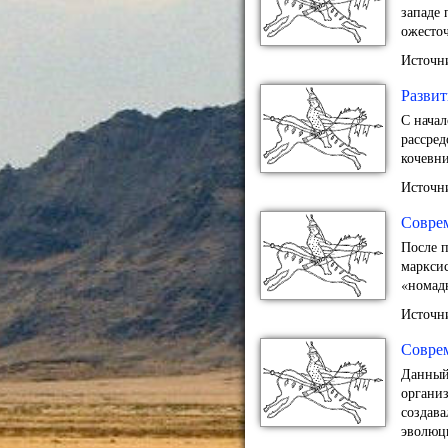
западе 
ожесточ
Источн
Развит
С начал
рассре
кочевни
Источн
Совре
После п
марксис
«номад
Источн
Совре
Данный
органи
создава
эволюци