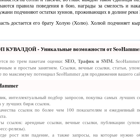
ваются правила поведения в бою, награды за смелость и нака
 жужани подчиняют остатки хуннов, проживающих в долине реки
асть достается его брату Холую (Холю). Холюй подчиняет кыр
ОП КУВАЛДОЙ - Уникальные возможности от SeoHamme
SEO, Трафик и SMM.
ется по трем пакетам оценки:
SeoHammer 
ачным и простым занятием. Ссылки, вечные ссылки, статьи, упом
те по максимуму потенциал SeoHammer для продвижения вашего сай
oHammer
ик, интеллектуальный подбор запросов, покупка самых лучших с
а у лучших бирж ссылок.
ачества ссылок по более чем 100 показателям и ежедневный п
кта.
ы ссылок: арендные ссылки, вечные ссылки, публикации (упом
ресс-релизы).
де рост или падение, а также запросы, на которые нужно о