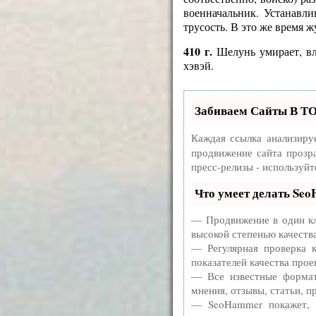
военначальник. Устанавли
трусость. В это же время
410 г.
Шелунь умирает, вл
хэвэй.
Забиваем Сайты В Т
Каждая ссылка анализиру
продвижение сайта прозр
пресс-релизы - используй
Что умеет делать Se
— Продвижение в один кл
высокой степенью качеств
— Регулярная проверка к
показателей качества прое
— Все известные формат
мнения, отзывы, статьи, п
— SeoHammer покажет, г