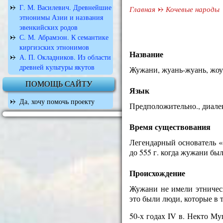
Г. М. Василевич. Древнейшие
Главная
Кочевые народы
этнонимы Азии и названия
эвенкийских родов
С. М. Абрамзон. К семантике
киргизских этнонимов
Название
А. П. Окладников. Из области
древней культуры якутов
Жужани, жуань-жуань, жоуа
ПОМОЩЬ САЙТУ
Язык
Да, хочу помочь проекту
Предположительно., диалек
Время существования
Легендарный основатель «с
до 555 г. когда жужани б
Происхождение
Жужани не имели этническ
это были люди, которые в 
50-х годах IV в. Некто М