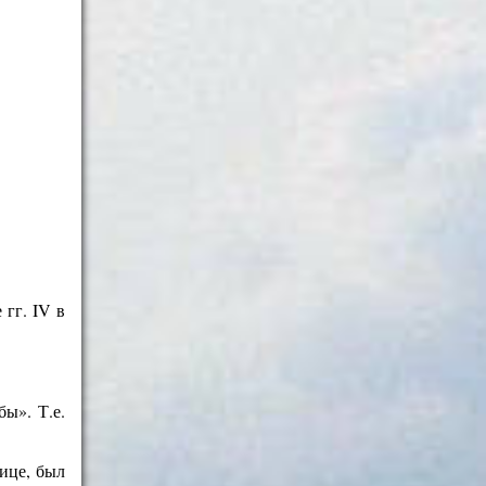
гг. IV в
ы». Т.е.
ице, был