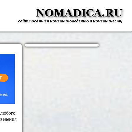
 любого
оведения