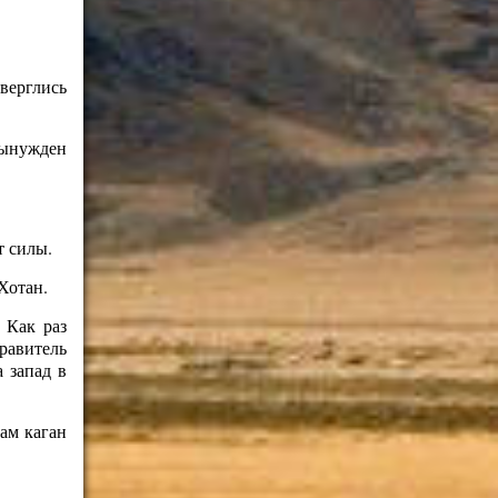
верглись
вынужден
т силы.
Хотан.
 Как раз
равитель
 запад в
ам каган