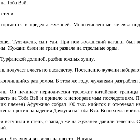
на Тоба Вэй.
 степи.
торгаются в пределы жужаней. Многочисленные кочевья под
ошел Тухэчжень, сын Уди. При нем жужанский каганат был 
ны. Жужани были на грани развала на отдельные орды.
Турфанской долиной, разбив южных хунну.
ь получает власть по наследству. Постепенно жужани набираю
окончившийся разгромом. В этом же году, жужанями разграблен 
нь. Он начинает периодически тревожит китайские границы.
асть на Тоба Вэй и привело к непоправимым последствиям. П
ких племен) Афучжило собрал 100 тыс. кибиток и откочевал на
теста против нападения Доулуня на Тоба Вэй. Вспыхнула война.
 вступили в степь, с запада же на жужаней давили телесцы. С
ний.
т Доулуня и возводят на престол Нагана.