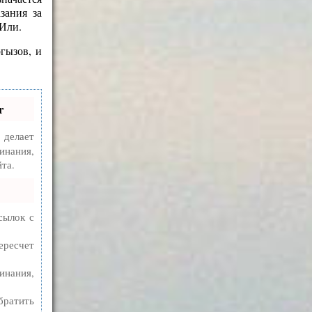
зания за
 Или.
гызов, и
r
делает
инания,
та.
сылок с
ересчет
инания,
братить