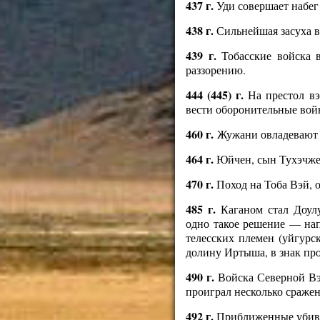
437 г.
Уди совершает набег 
438 г.
Сильнейшая засуха в
439 г.
Тобасские войска в
раззорению.
444 (445) г.
На престол вз
вести оборонительные вой
460 г.
Жужани овладевают 
464 г.
Юйчен, сын Тухэчжен
470 г.
Поход на Тоба Вэй, 
485 г.
Каганом стал Доулу
одно такое решение — нап
телесских племен (уйгурс
долину Иртыша, в знак про
490 г.
Войска Северной Вэй
проиграл несколько сраже
492 г.
Приближенные убиваю