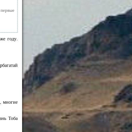
а первые
же году.
рбагатай
, многие
ань Тоба