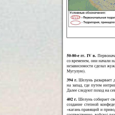
50-80-е гг. IV в.
Первонача
со временем, они начали н
независимости сделал жуж
Мугулую).
394 г.
Шелунь разырвает д
на запад, где путем интр
Далее следуют поход на сев
402 г.
Шелунь собирает сво
создание степной конфеде
«кагань правящий и приво
соотвественно, войско) ра