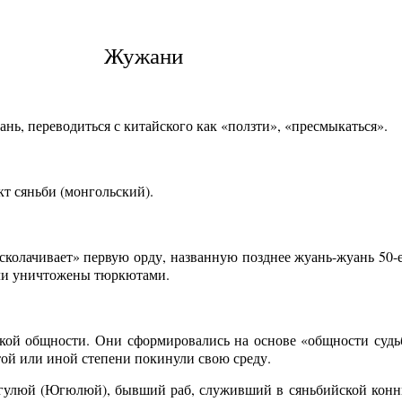
Жужани
нь, переводиться с китайского как «ползти», «пресмыкаться».
т сяньби (монгольский).
колачивает» первую орду, названную позднее жуань-жуань 50-е 
ыли уничтожены тюркютами.
ой общности. Они сформировались на основе «общности судьб
той или иной степени покинули свою среду.
угулюй (Югюлюй), бывший раб, служивший в сяньбийской конн