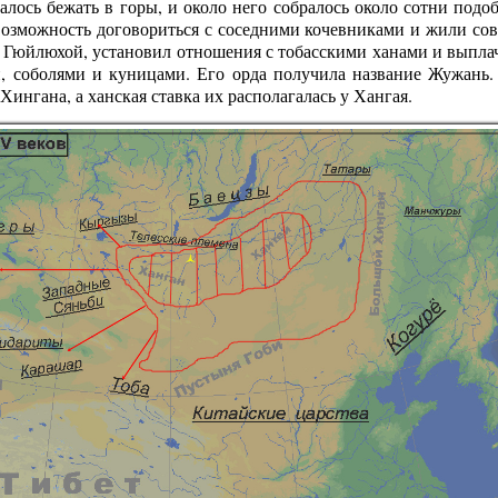
алось бежать в горы, и около него собралось около сотни подо
возможность договориться с соседними кочевниками и жили сов
Гюйлюхой, установил отношения с тобасскими ханами и выпла
, соболями и куницами. Его орда получила название Жужань
Хингана, а ханская ставка их располагалась у Хангая.