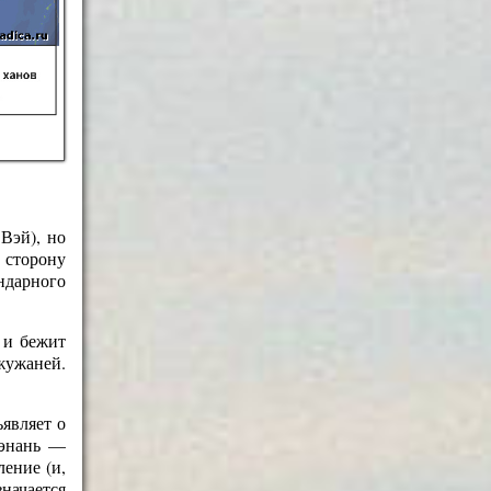
Вэй), но
 сторону
ндарного
 и бежит
жужаней.
являет о
кэнань —
ение (и,
значается