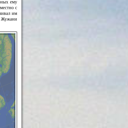
бных ему
местно с
чивал им
. Жужани