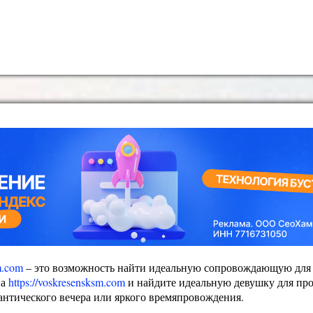
sm.com
– это возможность найти идеальную сопровождающую для
на
https://voskresensksm.com
и найдите идеальную девушку для пр
антического вечера или яркого времяпровождения.