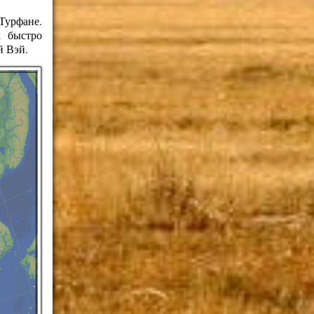
Турфане.
к быстро
й Вэй.