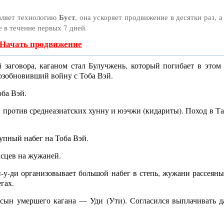
Буст
вляет технологию
, она ускоряет продвижение в десятки раз, 
 в течение первых 7 дней.
 Начать продвижение
заговора, каганом стал Булучжень, который погибает в этом 
возобновивший войну с Тоба Вэй.
ба Вэй.
против среднеазиатских хунну и юэчжи (кидариты). Поход в Та
упный набег на Тоба Вэй.
сцев на жужаней.
у-ди организовывает большой набег в степь, жужани рассеяны
гах.
сын умершего кагана — Уди (Ути). Согласился выплачивать д