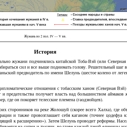
Жужань во 2 пол. IV — V вв.
История
льно жужани подчинялись китайской Тоба-Вэй (или Северная 
абираться сил и все выше поднимать голову. Решительный шаг в
аньский предводитель по имени Шелунь (шестое колено от леге
ипломатические отношения с тобасским ханом (Северная Вэй)
иг и предательства получает власть над большинством аймаков 
ер, где он покоряет телесские племена (гаодзюйцев).
их сторонников на реке Жолошуй (скорее всего Халха), где объ
рации и также провозглашает себя каганом (точнее цодефуа 
дящий к расширению»). Затем Шелунь проводит реформы. Насел
збивается на сотни и тысячи, во главе каждой такой единицы на