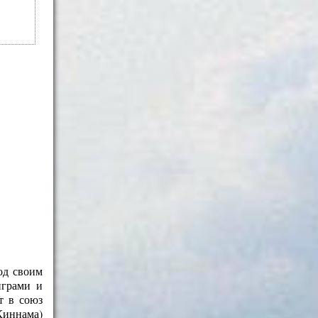
од своим
нграми и
т в союз
Киннама)