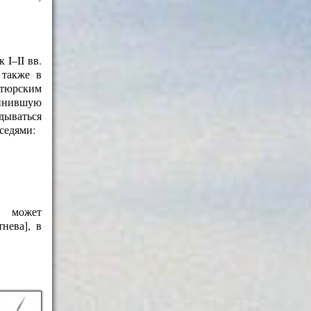
I–II вв.
 также в
отюрским
динившую
ываться
седями:
о может
нева], в