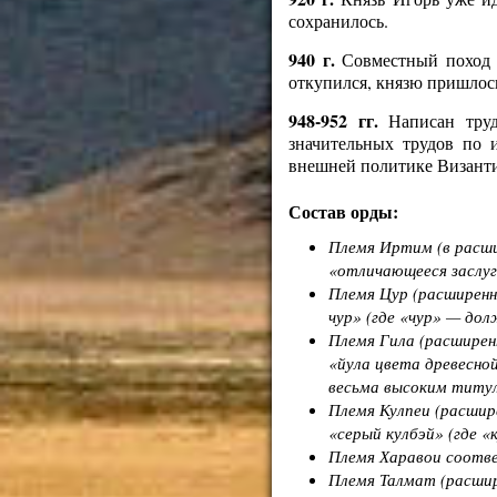
сохранилось.
940 г.
Совместный поход п
откупился, князю пришлось
948-952 гг.
Написан труд
значительных трудов по 
внешней политике Византии
Состав орды:
Племя
Иртим
(в расш
«отличающееся заслуг
Племя
Цур
(расширен
чур» (где «чур» — дол
Племя
Гила
(расширен
«йула цвета древесной
весьма высоким титул
Племя
Кулпеи
(расшир
«серый кулбэй» (где «
Племя
Харавои
соотве
Племя
Талмат
(расши