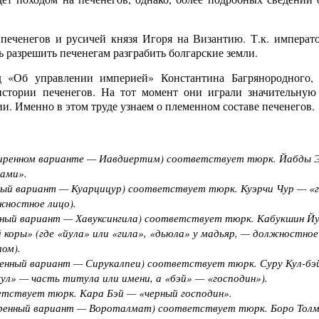
еченегов и русичей князя Игоря на Византию. Т.к. императ
 разрешить печенегам разграбить болгарские земли.
 «Об управлении империей» Константина Багрянородного,
истории печенегов. На тот момент они играли значительную
. Именно в этом труде узнаем о племенном составе печенегов.
иренном варианте —
Иавдиертим
) соответствует тюрк. Йабды 
ами».
ный вариант —
Куарцицур
) соответствует тюрк. Куэрчи Чур — «
жностное лицо).
ный вариант —
Хавуксингила
) соответствует тюрк. Кабукшин Й
 коры» (где «йула» или «гила», «дьюла» у мадьяр, — должностное
ом).
енный вариант —
Сирукалпеи
) соответствует тюрк. Суру Кул-бэ
кул» — часть титула или имени, а «бэй» — «господин»).
тствует тюрк. Кара Бэй — «черный господин».
ренный вариант —
Вороталмат
) соответствует тюрк. Боро Тол