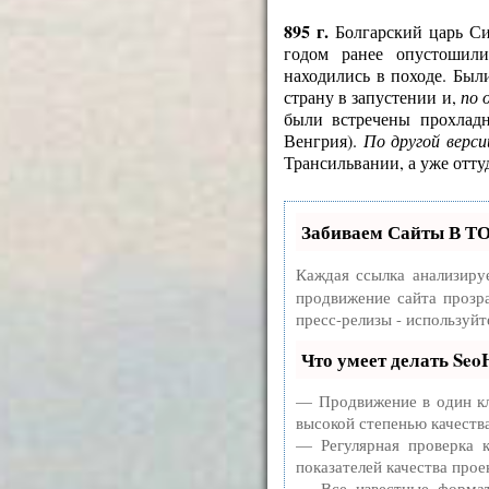
895 г.
Болгарский царь Си
годом ранее опустошил
находились в походе. Был
страну в запустении и,
по 
были встречены прохлад
Венгрия).
По другой верси
Трансильвании, а уже отт
Забиваем Сайты В Т
Каждая ссылка анализиру
продвижение сайта прозр
пресс-релизы - используй
Что умеет делать Se
— Продвижение в один кл
высокой степенью качеств
— Регулярная проверка к
показателей качества прое
— Все известные формат