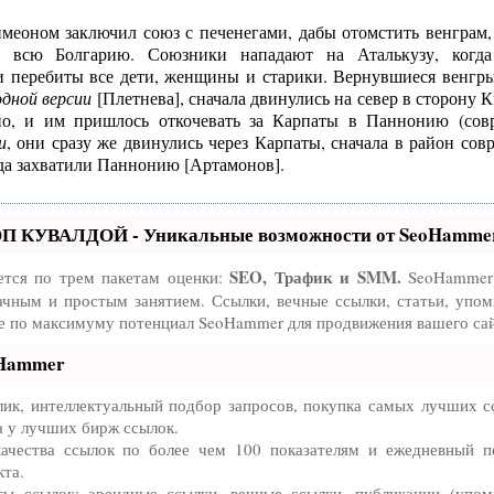
меоном заключил союз с печенегами, дабы отомстить венграм,
и всю Болгарию. Союзники нападают на Аталькузу, когда
и перебиты все дети, женщины и старики. Вернувшиеся венгры
одной версии
[Плетнева], сначала двинулись на север в сторону К
но, и им пришлось откочевать за Карпаты в Паннонию (сов
и
, они сразу же двинулись через Карпаты, сначала в район сов
уда захватили Паннонию [Артамонов].
ОП КУВАЛДОЙ - Уникальные возможности от SeoHamme
SEO, Трафик и SMM.
ется по трем пакетам оценки:
SeoHammer 
ачным и простым занятием. Ссылки, вечные ссылки, статьи, упом
те по максимуму потенциал SeoHammer для продвижения вашего сай
oHammer
ик, интеллектуальный подбор запросов, покупка самых лучших с
а у лучших бирж ссылок.
ачества ссылок по более чем 100 показателям и ежедневный п
кта.
ы ссылок: арендные ссылки, вечные ссылки, публикации (упом