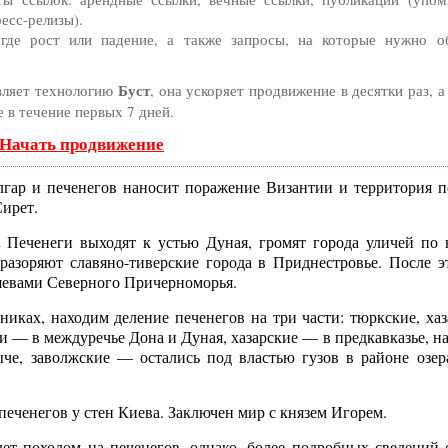
ресс-релизы).
де рост или падение, а также запросы, на которые нужно о
Буст
вляет технологию
, она ускоряет продвижение в десятки раз, 
 в течение первых 7 дней.
 Начать продвижение
лгар и печенегов наносит поражение Византии и территория п
Сирет.
.
Печенеги выходят к устью Дуная, громят города уличей по
разоряют славяно-тиверские города в Приднестровье. После э
зяевами Северного Причерноморья.
никах, находим деление печенегов на три части: тюркские, хаз
и — в междуречье Дона и Дуная, хазарские — в предкавказье, н
че, заволжские — остались под властью гузов в районе озер
еченегов у стен Киева. Заключен мир с князем Игорем.
ет походом на печенегов, однако, более подробных сведений 