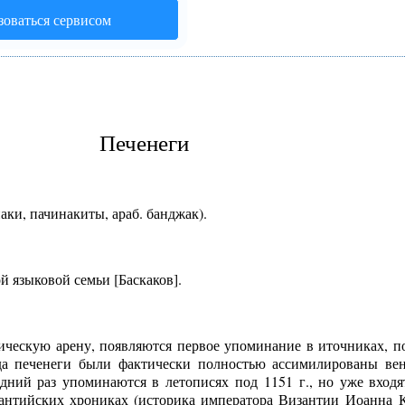
зоваться сервисом
Печенеги
наки, пачинакиты, араб. банджак).
й языковой семьи [Баскаков].
рическую арену, появляются первое упоминание в иточниках, п
гда печенеги были фактически полностью ассимилированы ве
дний раз упоминаются в летописях под 1151 г., но уже входя
зантийских хрониках (историка императора Византии Иоанна 