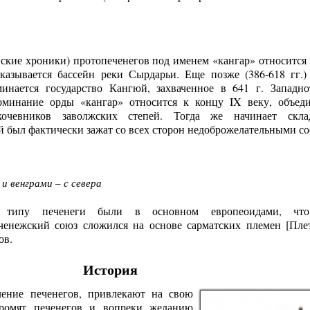
кие хроники) протопеченегов под именем «кангар» относится к 
казывается бассейн реки Сырдарьи. Еще позже (386-618 гг.)
инается государство Кангюй, захваченное в 641 г. Западн
поминание орды «кангар» относится к концу IX веку, объе
кочевников заволжских степей. Тогда же начинает склад
й был фактически зажат со всех сторон недоброжелательными со
и венграми – с севера
у типу печенеги были в основном европеоидами, чт
еченежский союз сложился на основе сарматских племен [Плет
ов.
История
ение печенегов, привлекают на свою
громят печенегов и вопреки желанию