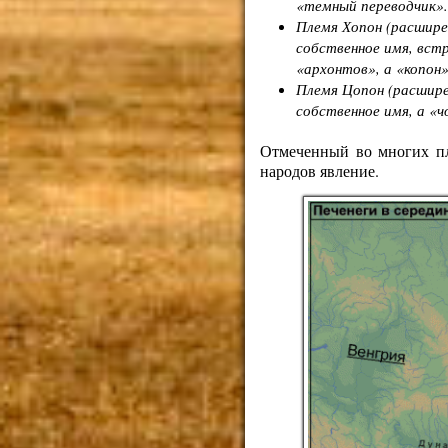
«темный переводчик».
Племя
Хопон
(расшире
собственное имя, вст
«архонтов», а «копон
Племя
Цопон
(расшир
собственное имя, а «ч
Отмеченный во многих пл
народов явление.