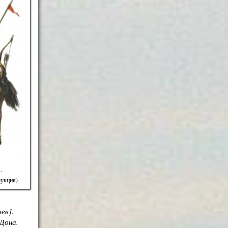
.
рукция)
ев].
 Дона.