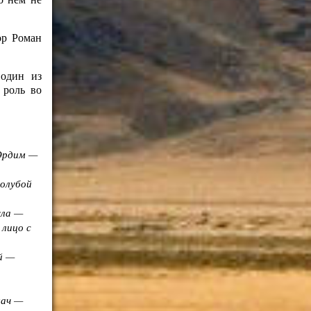
ор Роман
 один из
 роль во
Эрдим —
голубой
ула —
 лицо с
й —
мач —