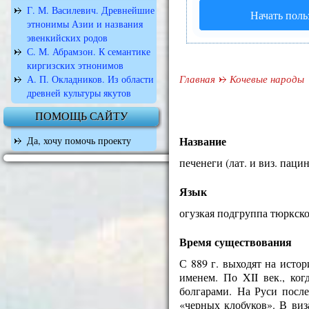
Г. М. Василевич. Древнейшие
Начать поль
этнонимы Азии и названия
эвенкийских родов
С. М. Абрамзон. К семантике
киргизских этнонимов
Главная
Кочевые народы
А. П. Окладников. Из области
древней культуры якутов
ПОМОЩЬ САЙТУ
Название
Да, хочу помочь проекту
печенеги (лат. и виз. паци
Язык
огузкая подгруппа тюркско
Время существования
С 889 г. выходят на исто
именем. По XII век., ко
болгарами. На Руси после
«черных клобуков». В ви