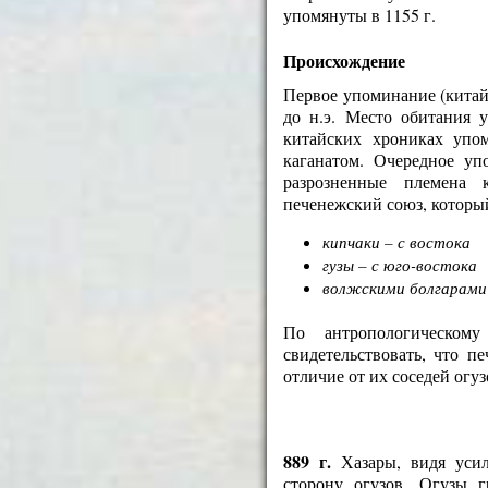
упомянуты в 1155 г.
Происхождение
Первое упоминание (китайс
до н.э. Место обитания у
китайских хрониках упом
каганатом. Очередное у
разрозненные племена 
печенежский союз, которы
кипчаки – с востока
гузы – с юго-востока
волжскими болгарами 
По антропологическом
свидетельствовать, что п
отличие от их соседей огуз
889 г.
Хазары, видя усил
сторону огузов. Огузы 