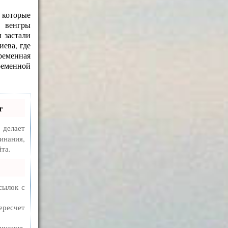
 которые
 венгры
 застали
иева, где
ременная
ременной
r
делает
инания,
та.
сылок с
ересчет
инания,