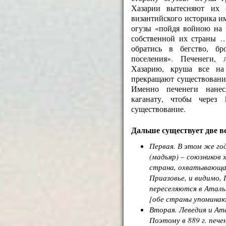
Хазарии вытесняют их 
византийского историка и
огузы «пойдя войною на 
собственной их страны 
обратись в бегство, бр
поселения». Печенеги,
Хазарию, круша все на
прекращают существовани
Именно печенеги нане
каганату, чтобы через 
существование.
Дальше существует две в
Первая
. В этом же го
(мадьяр) – союзников 
страна, охватывающая
Приазовье, и видимо,
переселяются в Аталь
[обе страны упоминаю
Вторая
. Леведия и Ат
Поэтому в 889 г. пече