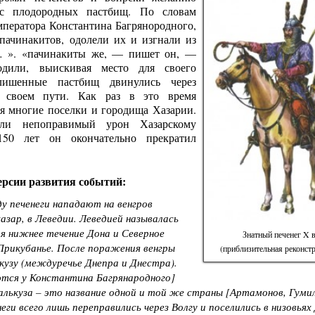
с плодородных пастбищ. По словам
мператора Константина Багрянородного,
пачинакитов, одолели их и изгнали из
… ». «пачинакиты же, — пишет он, —
одили, выискивая место для своего
 лишенные пастбищ двинулись через
 своем пути. Как раз в это время
я многие поселки и городища Хазарии.
сли непоправимый урон Хазарскому
150 лет он окончательно прекратил
ерсии развития событий:
ду печенеги нападают на венгров
хазар, в Леведии. Леведией называлась
 нижнее течение Дона и Северное
Знатный печенег X в
 Прикубанье. После поражения венгры
(приблизительная реконст
кузу (междуречье Днепра и Днестра).
тся у Константина Багрянародного]
алькуза – это название одной и той же страны [Артамонов, Гумил
неги всего лишь переправились через Волгу и поселились в низовьях