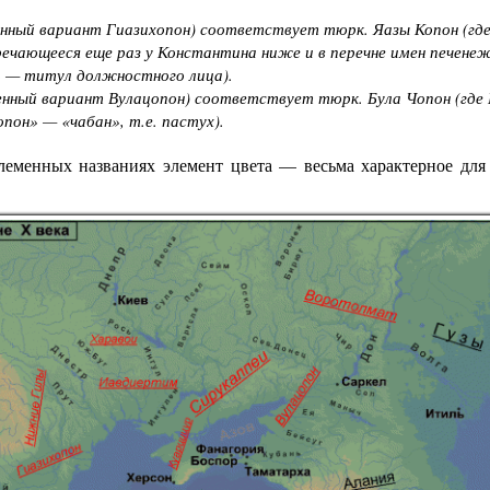
нный вариант
Гиазихопон
) соответствует тюрк. Яазы Копон (гд
речающееся еще раз у Константина ниже и в перечне имен печене
» — титул должностного лица).
енный вариант
Вулацопон
) соответствует тюрк. Була Чопон (где
опон» — «чабан», т.е. пастух).
еменных названиях элемент цвета — весьма характерное для