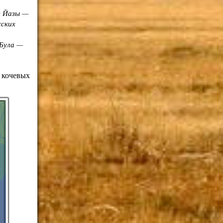
е Йазы —
жских
 Була —
 кочевых