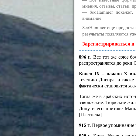
мнения, отзывы, статьи, п
— SeoHammer покажет, г
внимание.
SeoHammer еще предоста
результаты появляются уже
Зарегистрироваться и
896 г.
Все тот же союз бо
распространяется до реки 
Конец IX – начало X вв
течению Днепра, а также 
фактически становятся хо
Тогда же в арабских источ
заволжские. Тюркские жил
Дону и его притоке Маны
[Плетнева].
915 г.
Первое упоминание п
920 г.
Князь Игорь уже ид