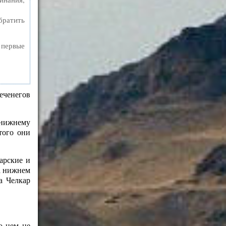
братить
а первые
еченегов
 нижнему
того они
арские и
а нижнем
а Челкар
о нем не