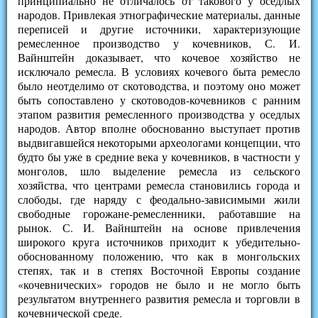
принципиально не отличалось от такового у оседлых
народов. Привлекая этнографические материалы, данные
переписей и другие источники, характеризующие
ремесленное производство у кочевников, С. И.
Вайнштейн доказывает, что кочевое хозяйство не
исключало ремесла. В условиях кочевого быта ремесло
было неотделимо от скотоводства, и поэтому оно может
быть сопоставлено у скотоводов-кочевников с ранним
этапом развития ремесленного производства у оседлых
народов. Автор вполне обоснованно выступает против
выдвигавшейся некоторыми археологами концепции, что
будто бы уже в средние века у кочевников, в частности у
монголов, шло выделение ремесла из сельского
хозяйства, что центрами ремесла становились города и
слободы, где наряду с феодально-зависимыми жили
свободные горожане-ремесленники, работавшие на
рынок. С. И. Вайнштейн на основе привлечения
широкого круга источников приходит к убедительно-
обоснованному положению, что как в монгольских
степях, так и в степях Восточной Европы создание
«кочевнических» городов не было и не могло быть
результатом внутреннего развития ремесла и торговли в
кочевнической среде.