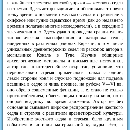
важнейшего элемента конской упряжи — жесткого седла
и стремян. Здесь автор выдвигает и обосновывает новую
точку зрения о появлении жесткого седла и стремян не в
скифское или гунно-сарматское время (как до недавнего
времени полагали многие исследователи), а в середине I
тысячелетия н. э. Здесь удачно проведена сравнительно-
типологическая классификация и датировка седел,
найденных в различных районах Евразии, в том числе
уникальных древнетюркских седел из раскопок автора в
могильнике Кокэль в Туве. Изучив обширные
археологические материалы и письменные источники,
автор сделал интереснейшее открытие, установив, что
первоначально стремя применялось только с одной,
левой стороны коня и служило подножкой для подъема
всадника в седло и лишь позднее, на рубеже V—VI вв.
оно обрело современные функции, т. е. стало не только
приспособлением, облегчающим посадку на коня, но и
опорой всаднику во время движения. Автор не без
основания связывает широкое распространение жесткого
седла и стремян с развитием древнетюркской культуры.
Изобретение жесткого седла и стремян было крупным
событием в истории материальной культуры. Это, в