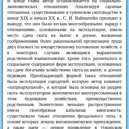
В конце главы автор останавливается на социально-
экономических отношениях. Анализируя саунные
отношения, существовавшие в тувинском скотоводстве в
конце XIX и начала XX в., С. И. Вайнштейн приходит к
выводу, что они были весьма многообразными: наряду с
отношениями, основанными на эксплуатации, имела
место сдача скота на выпас и доение, вызванная
соображениями более рациональной организации труда
двух близких по имущественному положению хозяйств, а
в некоторых случаях являющаяся выражением
родственной взаимопомощи; кроме того, различалось и
социальное содержание форм эксплуатации, основанных
на сдаче богатыми хозяйствами скота на выпас и доение
беднякам. Преобладающей формой таких отношений
была эксплуатация сородичей, которую автор называет
«патриархальной», и которая была основана на раздаче
скота эксплуататором экономически заинтересованным в
этом бедняцким хозяйствам, преимущественно
родственным. Значительно меньшее распространение
имела своеобразная кабальная зависимость;
существовали также отношения феодального типа, в
основе которых лежало внеэкономическое принуждение,
а также наем — первое проявление в тувинском