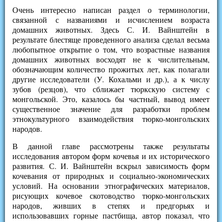
Очень интересно написан раздел о терминологии,
связанной с названиями и исчислением возраста
домашних животных. Здесь С. И. Вайнштейн в
результате блестяще проведенного анализа сделал весьма
любопытное открытие о том, что возрастные названия
домашних животных восходят не к числительным,
обозначающим количество прожитых лет, как полагали
другие исследователи (У. Кохальми и др.), а к числу
зубов (резцов), что сближает тюркскую систему с
монгольской. Это, казалось бы частный, вывод имеет
существенное значение для разработки проблем
этнокультурного взаимодействия тюрко-монгольских
народов.
В данной главе рассмотрены также результаты
исследования автором форм кочевья и их исторического
развития. С. И. Вайнштейн вскрыл зависимость форм
кочевания от природных и социально-экономических
условий. На основании этнографических материалов,
рисующих кочевое скотоводство тюрко-монгольских
народов, живших в степях и предгорьях и
использовавших горные пастбища, автор показал, что