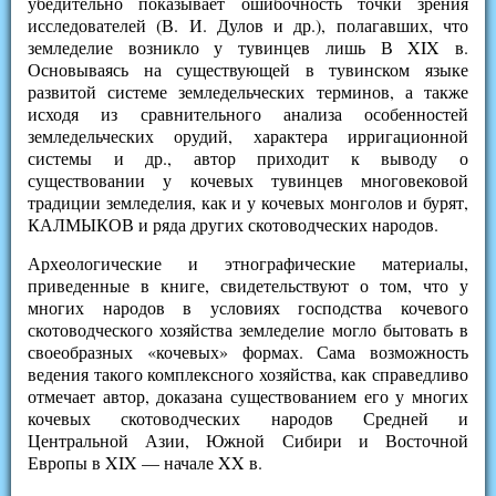
убедительно показывает ошибочность точки зрения
исследователей (В. И. Дулов и др.), полагавших, что
земледелие возникло у тувинцев лишь В XIX в.
Основываясь на существующей в тувинском языке
развитой системе земледельческих терминов, а также
исходя из сравнительного анализа особенностей
земледельческих орудий, характера ирригационной
системы и др., автор приходит к выводу о
существовании у кочевых тувинцев многовековой
традиции земледелия, как и у кочевых монголов и бурят,
КАЛМЫКОВ и ряда других скотоводческих народов.
Археологические и этнографические материалы,
приведенные в книге, свидетельствуют о том, что у
многих народов в условиях господства кочевого
скотоводческого хозяйства земледелие могло бытовать в
своеобразных «кочевых» формах. Сама возможность
ведения такого комплексного хозяйства, как справедливо
отмечает автор, доказана существованием его у многих
кочевых скотоводческих народов Средней и
Центральной Азии, Южной Сибири и Восточной
Европы в XIX — начале XX в.