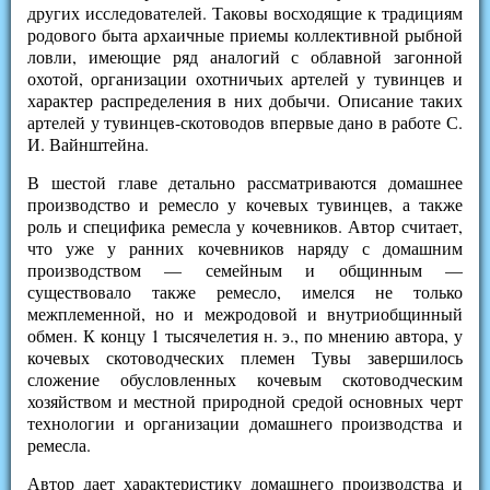
других исследователей. Таковы восходящие к традициям
родового быта архаичные приемы коллективной рыбной
ловли, имеющие ряд аналогий с облавной загонной
охотой, организации охотничьих артелей у тувинцев и
характер распределения в них добычи. Описание таких
артелей у тувинцев-скотоводов впервые дано в работе С.
И. Вайнштейна.
В шестой главе детально рассматриваются домашнее
производство и ремесло у кочевых тувинцев, а также
роль и специфика ремесла у кочевников. Автор считает,
что уже у ранних кочевников наряду с домашним
производством — семейным и общинным —
существовало также ремесло, имелся не только
межплеменной, но и межродовой и внутриобщинный
обмен. К концу 1 тысячелетия н. э., по мнению автора, у
кочевых скотоводческих племен Тувы завершилось
сложение обусловленных кочевым скотоводческим
хозяйством и местной природной средой основных черт
технологии и организации домашнего производства и
ремесла.
Автор дает характеристику домашнего производства и