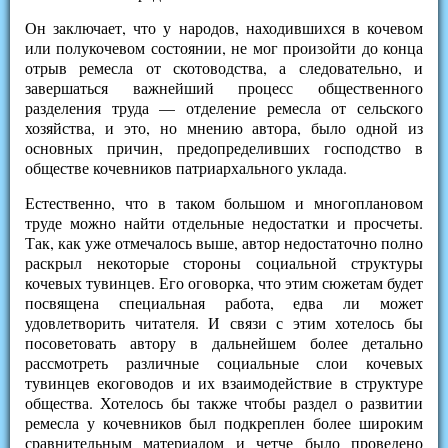
Он заключает, что у народов, находившихся в кочевом
или полукочевом состоянии, не мог произойти до конца
отрыв ремесла от скотоводства, а следовательно, и
завершаться важнейший процесс общественного
разделения труда — отделение ремесла от сельского
хозяйства, и это, но мнению автора, было одной из
основных причин, предопределивших господство в
обществе кочевников патриархального уклада.
Естественно, что в таком большом и многоплановом
труде можно найти отдельные недостатки и просчеты.
Так, как уже отмечалось выше, автор недостаточно полно
раскрыл некоторые стороны социальной структуры
кочевых тувинцев. Его оговорка, что этим сюжетам будет
посвящена специальная работа, едва ли может
удовлетворить читателя. И связи с этим хотелось бы
посоветовать автору в дальнейшем более детально
рассмотреть различные социальные слои кочевых
тувинцев екоговодов и их взаимодействие в структуре
общества. Хотелось бы также чтобы раздел о развитии
ремесла у кочевников был подкреплен более широким
сравнительным материалом и четче было проведено