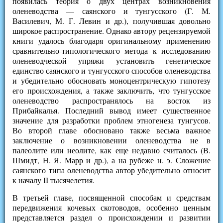
появилась теория о двух центрах возникновения
оленеводства — саянского и тунгусского (Г. М.
Василевич, М. Г. Левин и др.), получившая довольно
широкое распространение. Однако автору рецензируемой
книги удалось благодаря оригинальному применению
сравнительно-типологического метода к исследованию
оленеводческой упряжи установить генетическое
единство саянского и тунгусского способов оленеводства
и убедительно обосновать моноцентрическую гипотезу
его происхождения, а также заключить, что тунгусское
оленеводство распространялось на восток из
Прибайкалья. Последний вывод имеет существенное
значение для разработки проблем этногенеза тунгусов.
Во второй главе обосновано также весьма важное
заключение о возникновении оленеводства не в
палеолите или неолите, как еще недавно считалось (В.
Шмидт, Н. Я. Марр и др.), а на рубеже н. э. Сложение
саянского типа оленеводства автор убедительно относит
к началу II тысячелетия.
В третьей главе, посвященной способам и средствам
передвижения кочевых скотоводов, особенно ценным
представляется раздел о происхождении и развитии