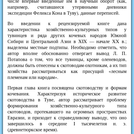
числе впервые введенные им в научный оборот (как,
например, считавшиеся утерянными дневники
экспедиции Феликса Кона в Туву), данные переписей.
Во введении к рецензируемой книге дана
характеристика хозяйственно-культурных типов у
тувинцев и ряда других кочевых народов Южной
Сибири и Центральной Азии в XIX — начале XX в.;
выделены местные подтипы. Необходимо отметить, что
автор вполне обоснованно отвергает вывод Л. П.
Потапова о том, что все тувинцы, кроме оленеводов,
должны быть отнесены к скотоводам-охотникам, а их тип
хозяйства рассматриваться как присущий «лесным
племенам или народам».
Первая глава книга посвящена скотоводству и формам
кочевания. Характеризуя историческое развитие
скотоводства в Туве, автор рассматривает проблему
формирования хозяйственно-культурного типа
скотоводов, протекавшего на огромных пространствах
Евразии, и приходит к справедливому выводу, что оно
завершилось в середине I тысячелетия н. э.
(древнетюркское время).