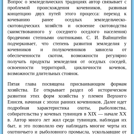
Вопрос о земледельческих традициях автор связывает с
проблемой происхождения кочевников, развивая
концепцию двух путей этого процесса: переход к
кочеванию ранее оседлых земледельческо-
скотоводческих хозяйств и освоение скотоводства
(заимствованного у соседнего оседлого населения)
бродячими степными охотниками. С. И. Вайнштейн
подчеркивает, что степень развития земледелия у
кочевников и полукочевников зависела от
обеспеченности скотом, возможности регулярно
получать продукты земледелия от оседлых соседей,
освоенности территорий, цикличности кочевок,
возможности длительных стоянок.
Пятая глава посвящена присваивающим формам
хозяйства. Ее открывает раздел об историческом
развитии этих форм хозяйства у племен Верхнего
Енисея, начиная с эпохи ранних кочевников, Далее идет
подробная характеристика охоты, рыболовства,
собирательства у кочевых тувинцев в XIX — начале XX
в. Автор много лет жил среди тувинцев, наблюдая их
быт, и это позволило ему наблюдать многие черты их
охотничьего и рыболовного промысла, ускользавшие от