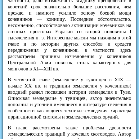
частности, дало возможность всаднику преодолевать в
короткий срок значительно большие расстояния, чем
прежде, и намного усилило основу боевой мощи
кочевников — конницу. Последнее обстоятельство,
несомненно, способствовало активизации кочевников на
степных просторах Евразии со второй половины I
тысячелетия н. э. Интересные мысли мы находим в этой
главе и по истории других способов и средств
передвижения у кочевников; в частности здесь
рассмотрены причины исчезновения у кочевников
Центральной Азии повозок, столь характерных для
монголов в XI—XIII вв.
В четвертой главе (земледелие у тувинцев в XIX —
начале XX вв. и традиции земледелия у кочевников)
вводный раздел посвящен истории земледелия в Туве.
Описывая земледелие у тувинцев, автор значительно
дополнил и уточнил имевшиеся в литературе сведения в
особенности касающиеся техники земледелия, характера
ирригационной системы и земледельческих орудий.
В главе рассмотрены также проблемы древности
земледельческих традиций у кочевых скотоводов. Автор