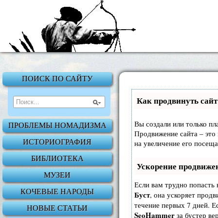
ПОИСК ПО САЙТУ
Как продвинуть сайт
Вы создали или только пла
ПРОБЛЕМЫ НОМАДИЗМА
Продвижение сайта – это 
ИСТОРИОГРАФИЯ
на увеличение его посещ
БИБЛИОТЕКА
Ускорение продвиже
МУЗЕИ
Если вам трудно попасть 
КОЧЕВЫЕ НАРОДЫ
Буст
, она ускоряет продв
течение первых 7 дней. Ес
НОВЫЕ СТАТЬИ
SeoHammer
за бустер
ве