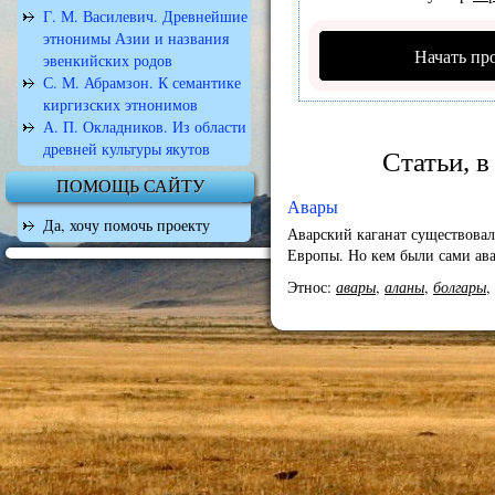
Г. М. Василевич. Древнейшие
этнонимы Азии и названия
Начать пр
эвенкийских родов
С. М. Абрамзон. К семантике
киргизских этнонимов
А. П. Окладников. Из области
древней культуры якутов
Статьи, в
ПОМОЩЬ САЙТУ
Авары
Да, хочу помочь проекту
Аварский каганат существовал
Европы. Но кем были сами ав
Этнос:
авары
,
аланы
,
болгары
,