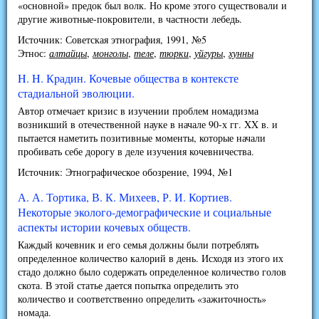
«основной» предок был волк. Но кроме этого существовали и
другие животные-покровители, в частности лебедь.
Источник: Советская этнография, 1991, №5
Этнос:
алтайцы
,
монголы
,
теле
,
тюрки
,
уйгуры
,
хунны
H. H. Кpадин. Кочевые общества в контексте
стадиальной эволюции.
Автор отмечает кризис в изучении проблем номадизма
возникший в отечественной науке в начале 90-х гг. XX в. и
пытается наметить позитивные моменты, которые начали
пробивать себе дорогу в деле изучения кочевничества.
Источник: Этнографическое обозрение, 1994, №1
А. А. Тортика, В. К. Михеев, Р. И. Кортиев.
Некоторые эколого-демографические и социальные
аспекты истории кочевых обществ.
Каждый кочевник и его семья должны были потреблять
определенное количество калорий в день. Исходя из этого их
стадо должно было содержать определенное количество голов
скота. В этой статье дается попытка определить это
количество и соответственно определить «зажиточность»
номада.