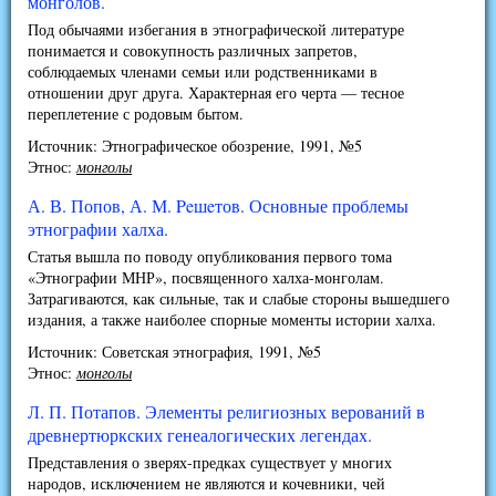
монголов.
Под обычаями избегания в этнографической литературе
понимается и совокупность различных запретов,
соблюдаемых членами семьи или родственниками в
отношении друг друга. Характерная его черта — тесное
переплетение с родовым бытом.
Источник: Этнографическое обозрение, 1991, №5
Этнос:
монголы
А. В. Попов, А. М. Peшeтов. Основные проблемы
этнографии халха.
Статья вышла по поводу опубликования первого тома
«Этнографии МНР», посвященного халха-монголам.
Затрагиваются, как сильные, так и слабые стороны вышедшего
издания, а также наиболее спорные моменты истории халха.
Источник: Советская этнография, 1991, №5
Этнос:
монголы
Л. П. Потапов. Элементы религиозных верований в
древнертюркских генеалогических легендах.
Представления о зверях-предках существует у многих
народов, исключением не являются и кочевники, чей