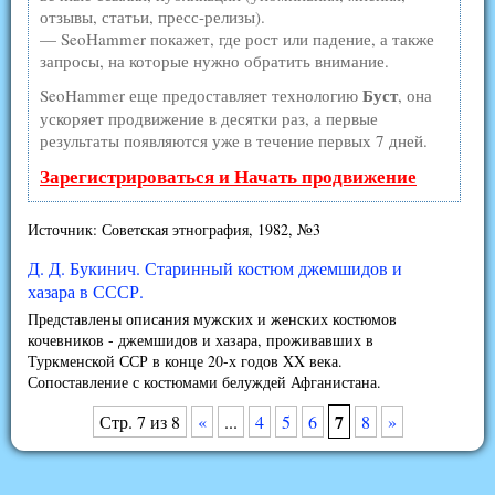
отзывы, статьи, пресс-релизы).
— SeoHammer покажет, где рост или падение, а также
запросы, на которые нужно обратить внимание.
Буст
SeoHammer еще предоставляет технологию
, она
ускоряет продвижение в десятки раз, а первые
результаты появляются уже в течение первых 7 дней.
Зарегистрироваться и Начать продвижение
Источник: Советская этнография, 1982, №3
Д. Д. Букинич. Старинный костюм джемшидов и
хазара в СССР.
Представлены описания мужских и женских костюмов
кочевников - джемшидов и хазара, проживавших в
Туркменской ССР в конце 20-х годов XX века.
Сопоставление с костюмами белуждей Афганистана.
7
Стр. 7 из 8
«
...
4
5
6
8
»