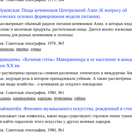
Жуковская. Пища кочевников Центральной Азии (К вопросу об
ических основах формирования модели питания).
ассматривает обычный рацион питания кочевников Азии, в которых вход
олоко и молочные продукты, растительная пища. Дается анализ наскольк
ионны для разных кочевников и полезны.
к: Советская этнография, 1979, №5
монголы
,
тюрки
,
хунны
армышева. «Кочевая степь» Мавераннахра и ее население в конц
ле XX вв.
е рассмотрены процессы слияния различных этнических в междуречье Ам
и, ведущая роль в котором принадлежала узбекам. А также рассмотрены
ые виды хозяйства - о кочевания до оседлого земледелия.
к: Советская этнография, 1980, №1
казахи
,
каракалпаки
,
киргизы
,
туркмены
,
узбеки
Вайнштейн. Феномен музыкального искусства, рожденный в степ
писывает (как появилось, какие виды существуют) горловое пение тувин
я найти параллели этого искусства у других кочевых народов.
к: Советская этнография, 1980, №1