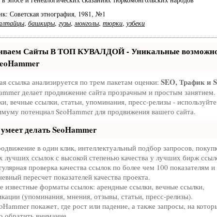
к: Советская этнография, 1981, №1
алтайцы
,
башкиры
,
гузы
,
монголы
,
тюрки
,
узбеки
иваем Сайты В ТОП КУВАЛДОЙ - Уникальные возможн
SeoHammer
SEO, Трафик и 
ая ссылка анализируется по трем пакетам оценки:
ammer делает продвижение сайта прозрачным и простым занятием.
и, вечные ссылки, статьи, упоминания, пресс-релизы - используйте
имуму потенциал SeoHammer для продвижения вашего сайта.
 умеет делать SeoHammer
одвижение в один клик, интеллектуальный подбор запросов, покуп
х лучших ссылок с высокой степенью качества у лучших бирж ссыл
улярная проверка качества ссылок по более чем 100 показателям и
евный пересчет показателей качества проекта.
е известные форматы ссылок: арендные ссылки, вечные ссылки,
кации (упоминания, мнения, отзывы, статьи, пресс-релизы).
Hammer покажет, где рост или падение, а также запросы, на котор
о обратить внимание.