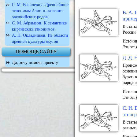
Г. М. Василевич. Древнейшие
этнонимы Азии и названия
В. А. 
эвенкийских родов
приме
С. М. Абрамзон. К семантике
В стать
киргизских этнонимов
России 
А. П. Окладников. Из области
Источни
древней культуры якутов
Этнос:
ПОМОЩЬ САЙТУ
Д. Д. 
Да, хочу помочь проекту
Происхо
основны
бурят, 
народно
Источни
Этнос:
С. И. 
этногр
В стать
разных 
Источни