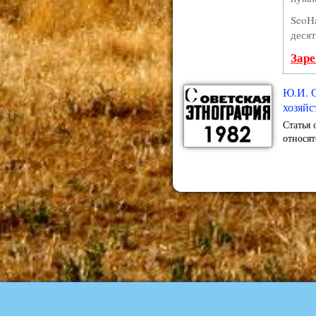
SeoH
десят
Заре
Ю.И. С
хозяйс
Статья 
относят
© Copyright 2012 – 2022 / Nomadica.ru
История кочевых культур