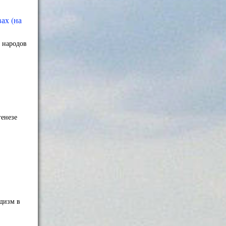
ах (на
х народов
генезе
дизм в