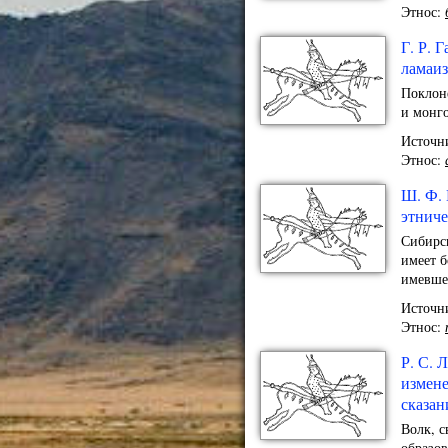
Этнос:
Г. Р. 
ламаиз
Поклон
и монго
Источни
Этнос:
Ш. Ф. 
этниче
Сибирск
имеет б
имевшег
Источни
Этнос:
Р. С.
измене
сказан
Волк, 
образов