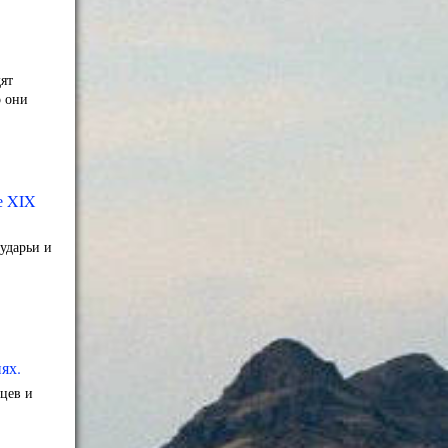
ят
о они
е XIX
ударьи и
ях.
цев и