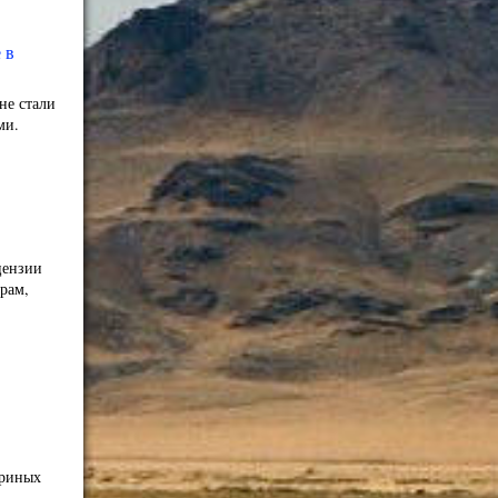
 в
не стали
ми.
цензии
рам,
ериных