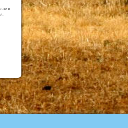
ение в
й.