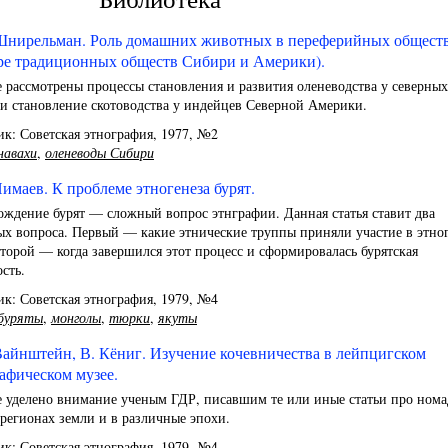
Шнирельман. Роль домашних животных в переферийных обществ
ре традиционных обществ Сибири и Америки).
е рассмотрены процессы становления и развития оленеводства у северны
и становление скотоводства у индейцев Северной Америки.
к: Советская этнография, 1977, №2
навахи
,
оленеводы Сибири
Нимаев. К проблеме этногенеза бурят.
ждение бурят — сложный вопрос этнграфии. Данная статья ставит два
х вопроса. Первый — какие этнические труппы приняли участие в этно
второй — когда завершился этот процесс и сформировалась бурятская
сть.
к: Советская этнография, 1979, №4
буряты
,
монголы
,
тюрки
,
якуты
Вайнштейн, В. Кёниг. Изучение кочевничества в лейпцигском
афическом музее.
е уделено внимание ученым ГДР, писавшим те или иные статьи про нома
регионах земли и в различные эпохи.
к: Советская этнография, 1979, №4