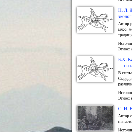
Н. Л. 
эколог
Автор р
мясо, м
традиц
Источни
Этнос:
Б.Х. К
— нача
В стать
Сырдарь
различн
Источни
Этнос:
С. И. 
Автор о
пытаетс
Источни