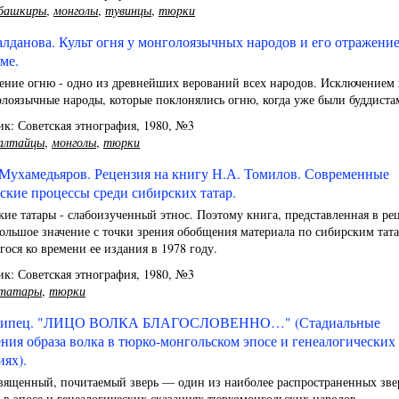
башкиры
,
монголы
,
тувинцы
,
тюрки
Галданова. Культ огня у монголоязычных народов и его отражение
ме.
ение огню - одно из древнейших верований всех народов. Исключением 
лоязычные народы, которые поклонялись огню, когда уже были буддиста
к: Советская этнография, 1980, №3
алтайцы
,
монголы
,
тюрки
Мухамедьяров. Рецензия на книгу Н.А. Томилов. Современные
ские процессы среди сибирских татар.
ие татары - слабоизученный этнос. Поэтому книга, представленная в ре
ольшое значение с точки зрения обобщения материала по сибирским тата
ося ко времени ее издания в 1978 году.
к: Советская этнография, 1980, №3
татары
,
тюрки
 Липец. "ЛИЦО ВОЛКА БЛАГОСЛОВЕННО…" (Стадиальные
ния образа волка в тюрко-монгольском эпосе и генеалогических
иях).
священный, почитаемый зверь — один из наиболее распространенных зв
 в эпосе и генеалогических сказаниях тюрко­монгольских народов