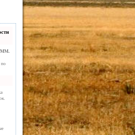
ости
SMM.
 по
ка
ок.
ые