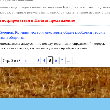
Буст
ammer еще предоставляет технологию
, она ускоряет продвиж
ки раз, а первые результаты появляются уже в течение первых 7 дне
гистрироваться и Начать продвижение
еменов. Кочевничество и некоторые общие проблемы теории
тва и общества.
относящаяся к дискуссии по поводу термином и определений, которые
ся к кочевничеству, как хозяйству и вообще образу жизни.
5
Стр. 5 из 8
«
...
3
4
6
7
...
»