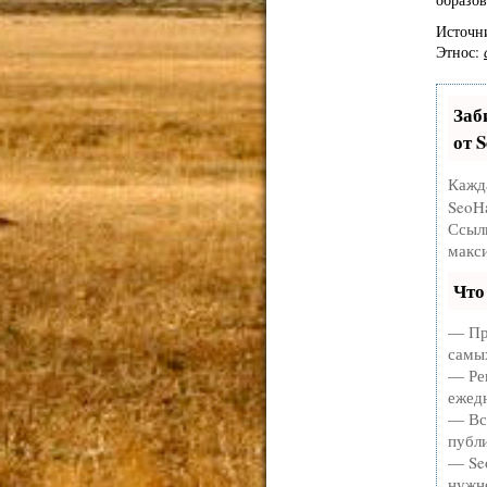
Источни
Этнос:
Заб
от 
Кажд
SeoH
Ссылк
макс
Что
— Пр
самы
— Рег
ежедн
— Вс
публи
— Seo
нужн